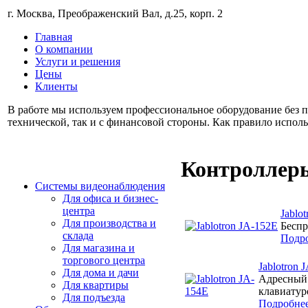
г. Москва, Преображенский Вал, д.25, корп. 2
Главная
О компании
Услуги и решения
Цены
Клиенты
В работе мы используем профессиональное оборудование без п
технической, так и с финансовой стороны. Как правило испол
Контроллеры
Системы видеонаблюдения
Для офиса и бизнес-
центра
Jablo
Для производства и
Беспр
склада
Подр
Для магазина и
торгового центра
Jablotron 
Для дома и дачи
Адресный 
Для квартиры
клавиатур
Для подъезда
Подробне