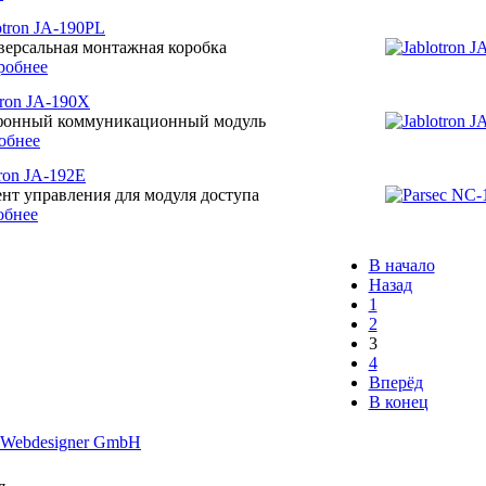
otron JA-190PL
ерсальная монтажная коробка
робнее
tron JA-190X
фонный коммуникационный модуль
обнее
tron JA-192E
нт управления для модуля доступа
обнее
В начало
Назад
1
2
3
4
Вперёд
В конец
 Webdesigner GmbH