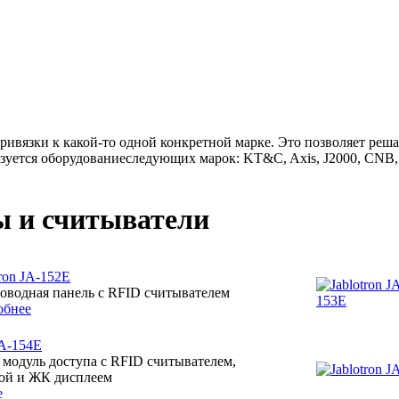
ривязки к какой-то одной конкретной марке. Это позволяет реш
ьзуется оборудованиеследующих марок: KT&C, Axis, J2000, CNB,
 и считыватели
tron JA-152E
оводная панель с RFID считывателем
обнее
JA-154E
модуль доступа с RFID считывателем,
ой и ЖК дисплеем
е