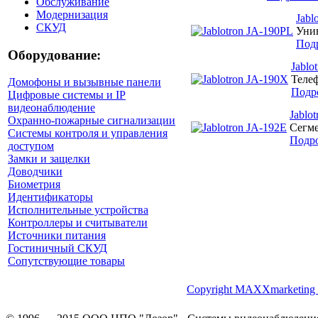
Обслуживание
Модернизация
Jabl
СКУД
Унив
Под
Оборудование:
Jablo
Теле
Домофоны и вызывные панели
Подр
Цифровые системы и IP
видеонаблюдение
Jablo
Охранно-пожарные сигнализации
Сегме
Системы контроля и управления
Подр
доступом
Замки и защелки
Доводчики
Биометрия
Идентификаторы
Исполнительные устройства
Контроллеры и считыватели
Источники питания
Гостиничный СКУД
Сопутствующие товары
Copyright MAXXmarketing